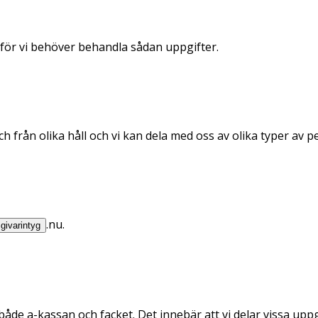
för vi behöver behandla sådan uppgifter.
h från olika håll och vi kan dela med oss av olika typer av pe
.nu.
givarintyg
åde a-kassan och facket. Det innebär att vi delar vissa upp