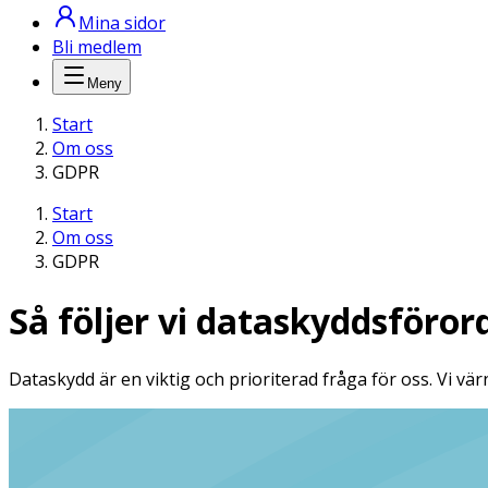
Mina sidor
Bli medlem
Meny
Start
Om oss
GDPR
Start
Om oss
GDPR
Så följer vi dataskydds­föro
Dataskydd är en viktig och prioriterad fråga för oss. Vi värn