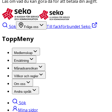
Läs om vad du kan göra då för att betala din avgift.
Sök
Till fackförbundet Seko
Fråga oss
ToppMeny
Medlemskap
Ersättning
Månadsansökan
Villkor och regler
Om oss
Andra språk
Sök
Mina sidor