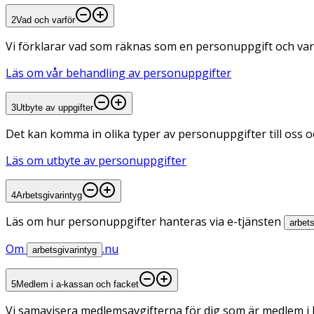
2
Vad och varför
Vi förklarar vad som räknas som en personuppgift och var
Läs om vår behandling av personuppgifter
3
Utbyte av uppgifter
Det kan komma in olika typer av personuppgifter till oss oc
Läs om utbyte av personuppgifter
4
Arbetsgivarintyg
Läs om hur personuppgifter hanteras via e-tjänsten
arbets
Om
.nu
arbetsgivarintyg
5
Medlem i a-kassan och facket
Vi samavisera medlemsavgifterna för dig som är medlem i b