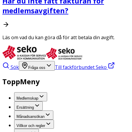
Har du inte fått fakturan för
medlemsavgiften?
Läs om vad du kan göra då för att betala din avgift.
Sök
Till fackförbundet Seko
Fråga oss
ToppMeny
Medlemskap
Ersättning
Månadsansökan
Villkor och regler