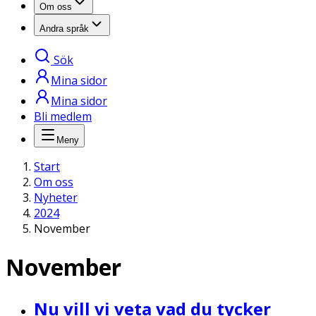
Om oss
Andra språk
Sök
Mina sidor
Mina sidor
Bli medlem
Meny
Start
Om oss
Nyheter
2024
November
November
Nu vill vi veta vad du tycker