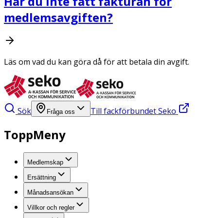
Har du inte fått fakturan för
medlemsavgiften?
Läs om vad du kan göra då för att betala din avgift.
Sök
Till fackförbundet Seko
Fråga oss
ToppMeny
Medlemskap
Ersättning
Månadsansökan
Villkor och regler