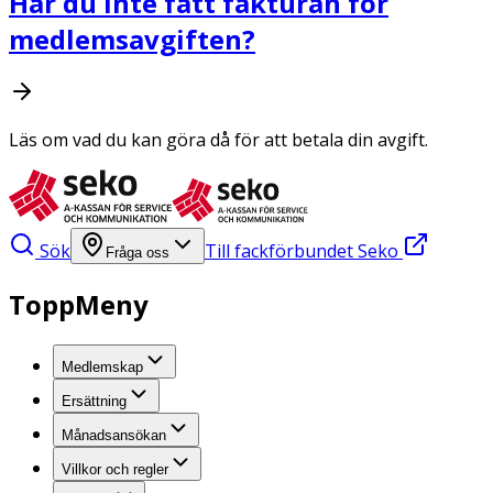
Har du inte fått fakturan för
medlemsavgiften?
Läs om vad du kan göra då för att betala din avgift.
Sök
Till fackförbundet Seko
Fråga oss
ToppMeny
Medlemskap
Ersättning
Månadsansökan
Villkor och regler