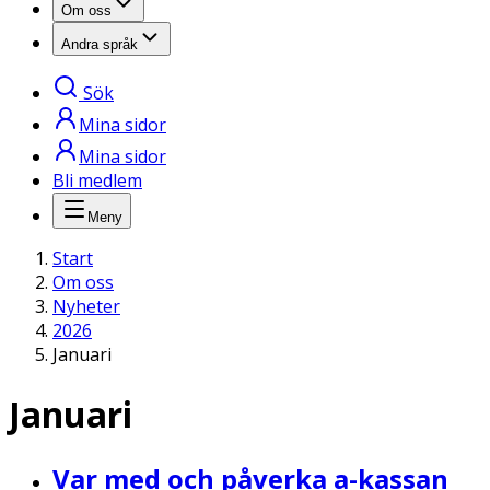
Om oss
Andra språk
Sök
Mina sidor
Mina sidor
Bli medlem
Meny
Start
Om oss
Nyheter
2026
Januari
Januari
Var med och påverka a-kassan