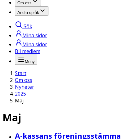
Om oss
Andra språk
Sök
Mina sidor
Mina sidor
Bli medlem
Meny
Start
Om oss
Nyheter
2025
Maj
Maj
A-kassans föreningsstämma