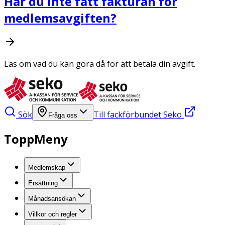
Har du inte fått fakturan för
medlemsavgiften?
Läs om vad du kan göra då för att betala din avgift.
Sök
Till fackförbundet Seko
Fråga oss
ToppMeny
Medlemskap
Ersättning
Månadsansökan
Villkor och regler