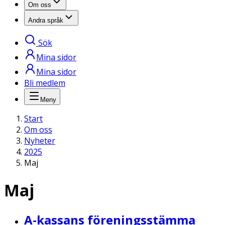
Om oss
Andra språk
Sök
Mina sidor
Mina sidor
Bli medlem
Meny
Start
Om oss
Nyheter
2025
Maj
Maj
A-kassans föreningsstämma