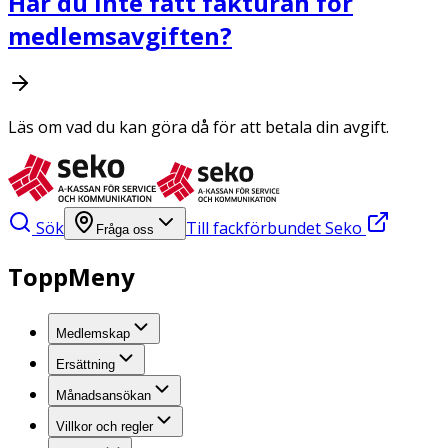
Har du inte fått fakturan för
medlemsavgiften?
Läs om vad du kan göra då för att betala din avgift.
Sök
Till fackförbundet Seko
Fråga oss
ToppMeny
Medlemskap
Ersättning
Månadsansökan
Villkor och regler