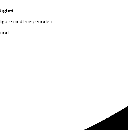
dighet.
tidigare medlemsperioden.
riod.