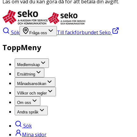
Läs om vad du kan göra då för att betala din avgift.
Sök
Till fackförbundet Seko
Fråga oss
ToppMeny
Medlemskap
Ersättning
Månadsansökan
Villkor och regler
Om oss
Andra språk
Sök
Mina sidor