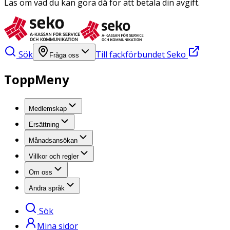
Läs om vad du kan göra då för att betala din avgift.
Sök
Till fackförbundet Seko
Fråga oss
ToppMeny
Medlemskap
Ersättning
Månadsansökan
Villkor och regler
Om oss
Andra språk
Sök
Mina sidor