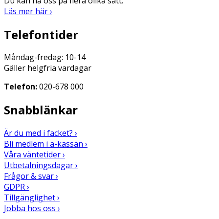
Du kan nå oss på flera olika sätt.
Läs mer här ›
Telefontider
Måndag-fredag: 10-14
Gäller helgfria vardagar
Telefon:
020-678 000
Snabblänkar
Är du med i facket? ›
Bli medlem i a-kassan ›
Våra väntetider ›
Utbetalningsdagar ›
Frågor & svar ›
GDPR ›
Tillgänglighet ›
Jobba hos oss ›