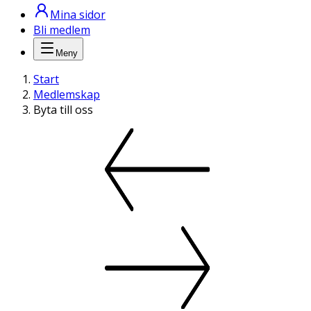
Mina sidor
Bli medlem
Meny
Start
Medlemskap
Byta till oss