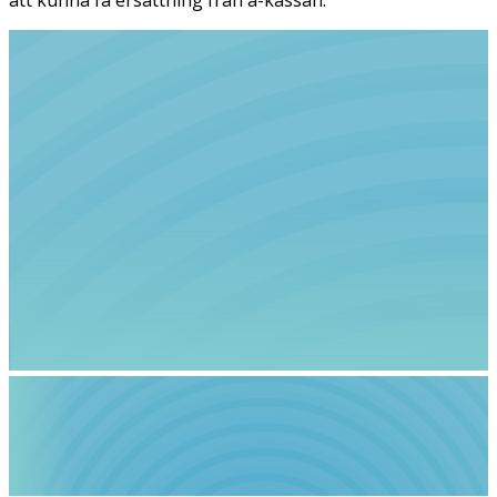
att kunna få ersättning från a-kassan.