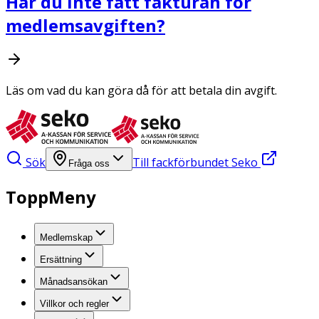
Har du inte fått fakturan för
medlemsavgiften?
Läs om vad du kan göra då för att betala din avgift.
Sök
Till fackförbundet Seko
Fråga oss
ToppMeny
Medlemskap
Ersättning
Månadsansökan
Villkor och regler