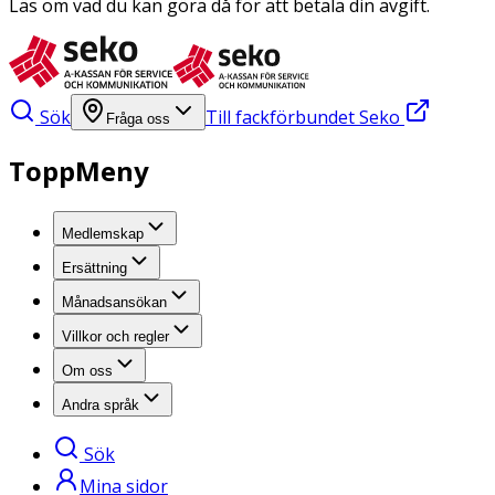
Läs om vad du kan göra då för att betala din avgift.
Sök
Till fackförbundet Seko
Fråga oss
ToppMeny
Medlemskap
Ersättning
Månadsansökan
Villkor och regler
Om oss
Andra språk
Sök
Mina sidor