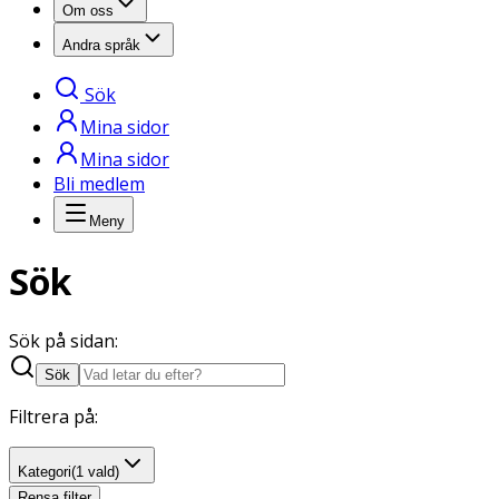
Om oss
Andra språk
Sök
Mina sidor
Mina sidor
Bli medlem
Meny
Sök
Sök på sidan
:
Sök
Filtrera på:
Kategori
(1 vald)
Rensa filter