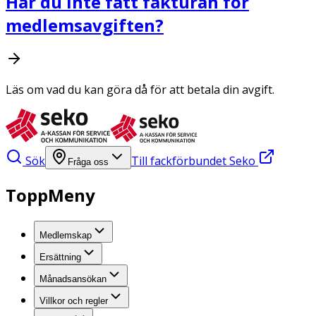
Har du inte fått fakturan för
medlemsavgiften?
Läs om vad du kan göra då för att betala din avgift.
Sök
Till fackförbundet Seko
Fråga oss
ToppMeny
Medlemskap
Ersättning
Månadsansökan
Villkor och regler