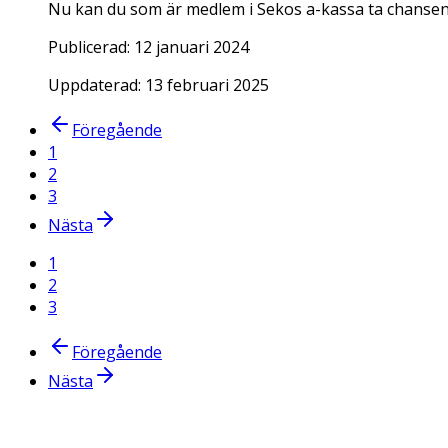
Nu kan du som är medlem i Sekos a-kassa ta chansen at
Publicerad:
12 januari 2024
Uppdaterad:
13 februari 2025
Föregående
1
2
3
Nästa
1
2
3
Föregående
Nästa