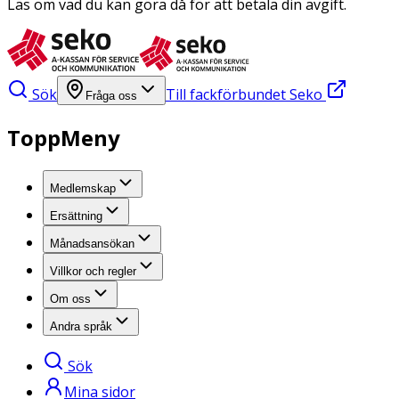
Läs om vad du kan göra då för att betala din avgift.
Sök
Till fackförbundet Seko
Fråga oss
ToppMeny
Medlemskap
Ersättning
Månadsansökan
Villkor och regler
Om oss
Andra språk
Sök
Mina sidor