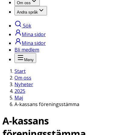
Om oss
Andra språk
Sök
Mina sidor
Mina sidor
Bli medlem
Meny
Start
Om oss
Nyheter
2025
Maj
A-kassans föreningsstämma
A-kassans
föreningsstämma