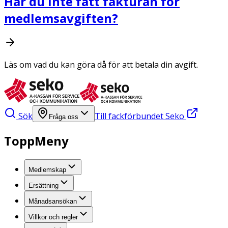
Har du inte fått fakturan för
medlemsavgiften?
Läs om vad du kan göra då för att betala din avgift.
Sök
Till fackförbundet Seko
Fråga oss
ToppMeny
Medlemskap
Ersättning
Månadsansökan
Villkor och regler